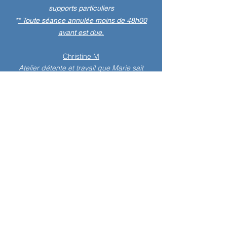
supports particuliers
*
*
Toute séance annulée moins de 48h00
avant est due.
Christine M
Atelier détente et travail que Marie sait
animer avec passion et pédagogie.
J'ai démarrer en Mai 2020 et c'est fou les
progrès que je fais, Marie accompagne,
guide sans bloquer .
Libre comme l'art!! on peut tout explorer!!
C'est avec une grande joie que je retrouve
les cours de dessin et bientôt l'expérience
des stages "les Essentiels du dessin" et la
"créativité" ourah!!!
Merci Marie pour tout ton dévouement et
ton professionnalisme.
Laura F