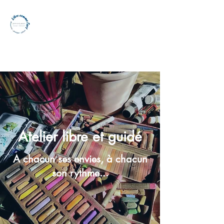
Atelier libre comme
l'art - Peinture et
dessin - Cote basque
Atelier libre et guidé
A chacun ses envies, à chacun
son rythme...