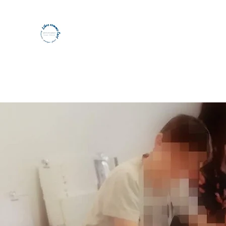
Atelier libre comme l'art - Peintu
A chacun sa formule
L'atelier en images
Plus