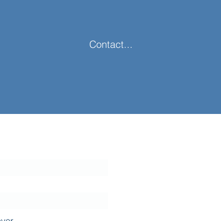
Contact...
é(e) de la suite :
'abonnement
yer