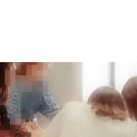
re et dessin - Cote basque
atelierlibrecommelart@g