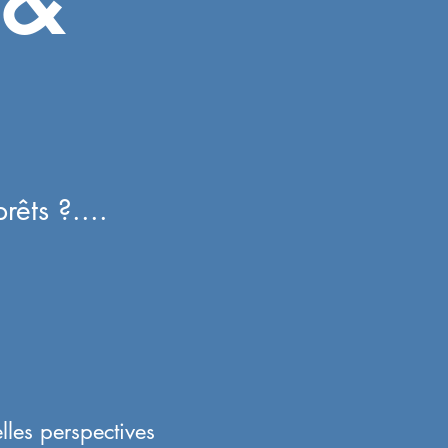
 &
rêts ?....
elles perspectives