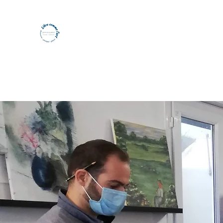
Atelier libre comme l'art - Peintu
A chacun sa formule
L'atelier en images
Plus