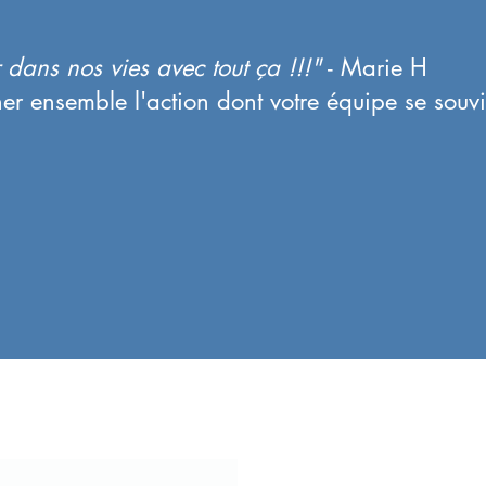
dans nos vies avec tout ça !!!"
- Marie H
ner ensemble l'action dont votre équipe se souv
é(e) de la suite :
'abonnement