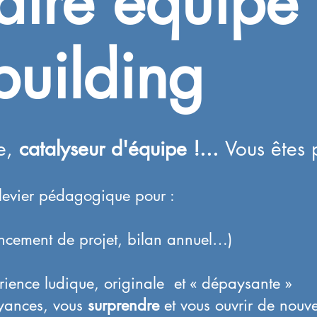
aire équipe
building
ue,
catalyseur d'équipe !...
Vous êtes p
n levier pédagogique pour :
ncement de projet, bilan annuel…)
rience ludique, originale et « dépaysante »
oyances, vous
surprendre
et vous ouvrir de nouv