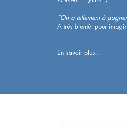
moment."
- Julien V
"On a tellement à gagner 
A très bientôt pour imagi
En savoir plus...
Et pour être inform
Formulaire d