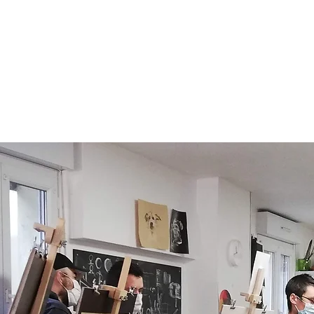
re et dessin - Cote basque
atelierlibrecommelart@g