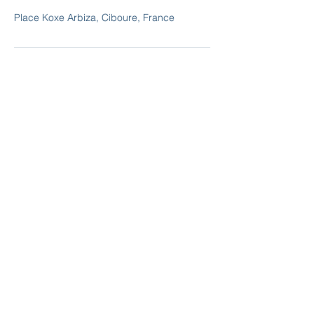
Place Koxe Arbiza, Ciboure, France
Et pour être informé(e) de la
suite :
Formulaire d'abonnement
Envoyer