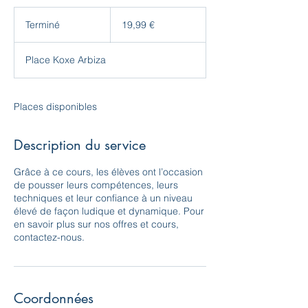
19,99
euros
Terminé
T
19,99 €
e
r
Place Koxe Arbiza
m
i
n
é
Places disponibles
Description du service
Grâce à ce cours, les élèves ont l’occasion
de pousser leurs compétences, leurs
techniques et leur confiance à un niveau
élevé de façon ludique et dynamique. Pour
en savoir plus sur nos offres et cours,
contactez-nous.
Coordonnées