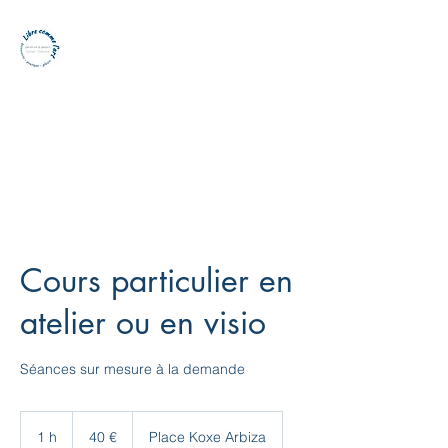
Atelier libre comme
l'art - Peinture et
dessin - Cote basque
Cours particulier en
atelier ou en visio
Séances sur mesure à la demande
40
euros
1 h
1
40 €
Place Koxe Arbiza